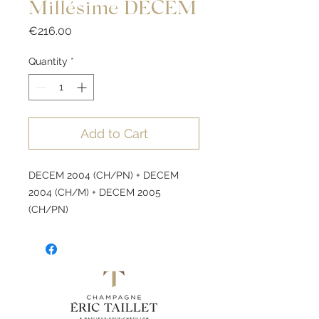
Millésime DECEM
Price
€216.00
Quantity
*
Add to Cart
DECEM 2004 (CH/PN) + DECEM
2004 (CH/M) + DECEM 2005
(CH/PN)
DECEM 2004
​50% Chardonnay - 50%
Pinot Noir
Millésime 2004
Extra Brut :
1.5g/l
​Maturation de 16 ans