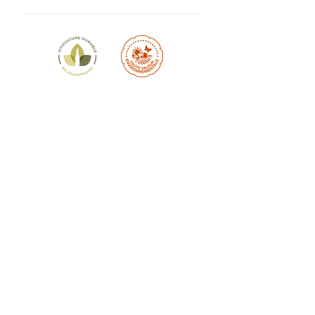
emprunt de l'agro foresterie, qui consite à
Chaque année, nous effectuons de
associer différentes espèces et à offrir des
nombreuses expérimentations 🔎 : 🌳
effets multiples : 🦠 Activité biologique du sol
Plantation de 600 hêtres communs, dans le
(matière organique, mycorhize) 🐞 Maîtrise
but d’attirer des oiseaux, abeilles, insectes
des parasites (auxiliaires) 💧 Gestion de la
afin de créer de la biodiversité.
ressource en eau (exploration racinaire,
Renouvellement du projet à venir. 🚜
dépollution) ⛅ Confort climatique (effet
Réduction des passages en enjambeur, au
brise-vent et parasol) 🌡️ Stockage du
profit de l'utilisation du chenillard ou du
carbone 🌄 Embellissement et diversification
drone
de nos paysages