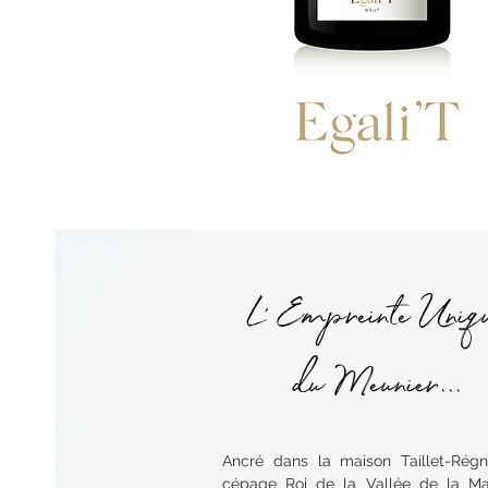
L’ Empreinte Uniq
du Meunier...
Ancré dans la maison Taillet-Régni
cépage Roi de la Vallée de la M