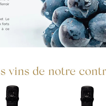
Terroir
 et Le
 forts
 à ce