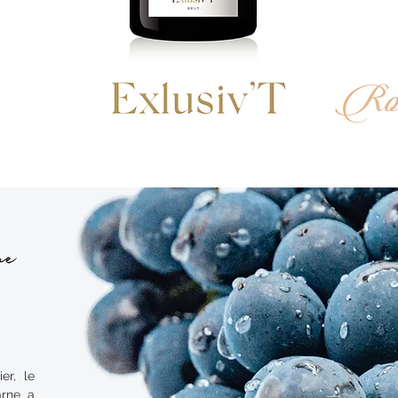
ue
er, le
arne a