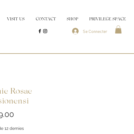
VISIT US
CONTACT
SHOP
PRIVILEGE SPACE
Se Connecter
ie Rosae
sionensi
Price
9.00
de 12 demies