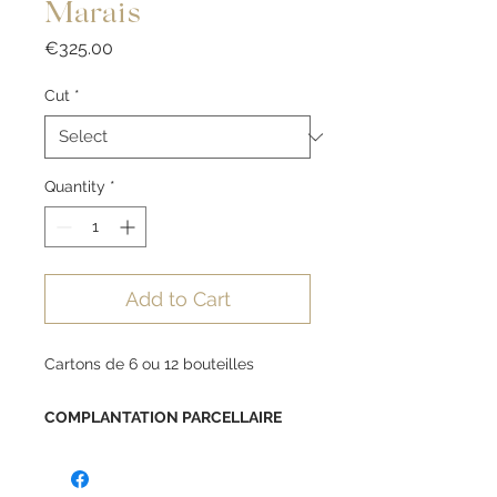
Marais
Price
€325.00
Cut
*
Quantity
*
Add to Cart
Cartons de 6 ou 12 bouteilles
COMPLANTATION PARCELLAIRE
BRUT NATURE
​90% Meunier et 10% Chardonnay